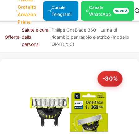
Gratuito
Canale
Canale
NOVITÀ
Amazon
Telegram!
WhatsApp
Prime
Salute e cura
Philips OneBlade 360 - Lama di
Offerte
della
ricambio per rasoio elettrico (modello
persona
QP410/50)
-30%