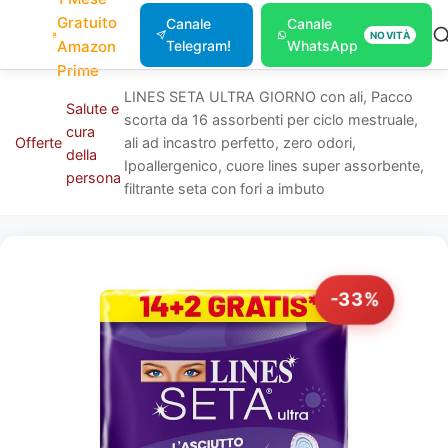
Gratuito
Canale
Canale
NOVITÀ
Amazon
Telegram!
WhatsApp
Prime
LINES SETA ULTRA GIORNO con ali, Pacco
Salute e
scorta da 16 assorbenti per ciclo mestruale,
cura
Offerte
ali ad incastro perfetto, zero odori,
della
Ipoallergenico, cuore lines super assorbente,
persona
filtrante seta con fori a imbuto
-33%