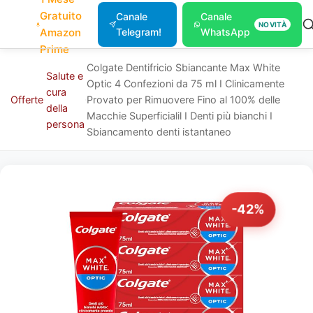
Gratuito
Canale
Canale
NOVITÀ
Amazon
Telegram!
WhatsApp
Prime
Colgate Dentifricio Sbiancante Max White
Salute e
Optic 4 Confezioni da 75 ml I Clinicamente
cura
Offerte
Provato per Rimuovere Fino al 100% delle
della
Macchie Superficialil I Denti più bianchi I
persona
Sbiancamento denti istantaneo
-42%