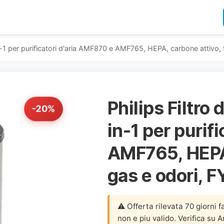
-in-1 per purificatori d'aria AMF870 e AMF765, HEPA, carbone attivo,
Philips Filtro 
-20%
in-1 per purif
AMF765, HEPA,
gas e odori,
⚠️ Offerta rilevata 70 giorni f
non e piu valido. Verifica su 