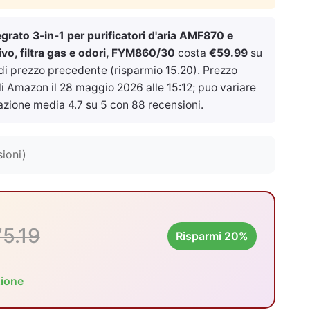
tegrato 3-in-1 per purificatori d'aria AMF870 e
o, filtra gas e odori, FYM860/30
costa
€59.99
su
 di prezzo precedente (risparmio 15.20). Prezzo
ali Amazon il
28 maggio 2026 alle 15:12
; puo variare
azione media 4.7 su 5 con 88 recensioni.
ioni)
5.19
Risparmi 20%
zione