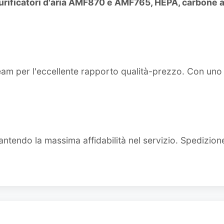
 purificatori d'aria AMF870 e AMF765, HEPA, carbone a
team per l'eccellente rapporto qualità-prezzo. Con un
ntendo la massima affidabilità nel servizio. Spedizion