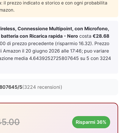
a: il prezzo indicato e storico e con ogni probabilita
Amazon.
eless, Connessione Multipoint, con Microfono,
 batteria con Ricarica rapida - Nero
costa
€28.68
.00 di prezzo precedente (risparmio 16.32). Prezzo
ali Amazon il
20 giugno 2026 alle 17:46
; puo variare
utazione media 4.6439252725807645 su 5 con 3224
807645/5
(3224 recensioni)
45.00
Risparmi 36%