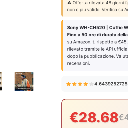
⚠️ Offerta rilevata 48 giorni f
non e piu valido. Verifica su 
Sony WH-CH520 | Cuffie Wir
Fino a 50 ore di durata della
su Amazon.it, rispetto a €45
rilevato tramite le API uffici
dopo la pubblicazione. Val
recensioni.
4.6439252725
€28.68
€