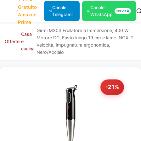
Gratuito
Canale
Canale
NOVITÀ
Amazon
Telegram!
WhatsApp
Prime
Girmi MX03 Frullatore a Immersione, 400 W,
Casa
Motore DC, Fusto lungo 19 cm e lame INOX, 2
Offerte
e
Velocità, Impugnatura ergonomica,
cucina
Nero/Acciaio
-21%