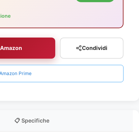
zione
u Amazon
Condividi
n Amazon Prime
📋 Specifiche