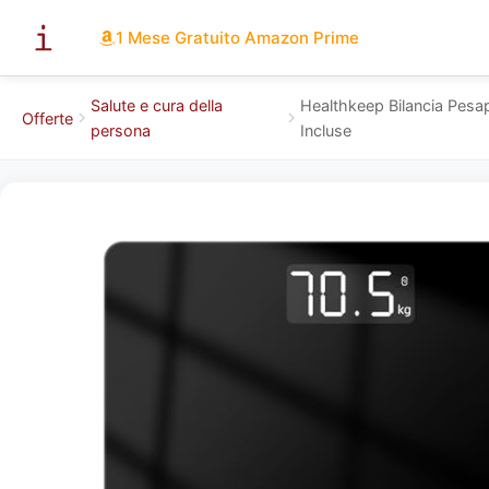
1 Mese Gratuito Amazon Prime
Salute e cura della
Healthkeep Bilancia Pesap
Offerte
persona
Incluse