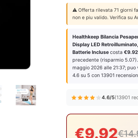
⚠️ Offerta rilevata 71 giorni f
non e piu valido. Verifica su 
Healthkeep Bilancia Pesapers
Display LED Retroilluminato
Batterie Incluse
costa
€9.92
precedente (risparmio 5.07). 
maggio 2026 alle 21:37
; puo
4.6 su 5 con 13901 recension
4.6/5
(13901 re
€9.92
€14.