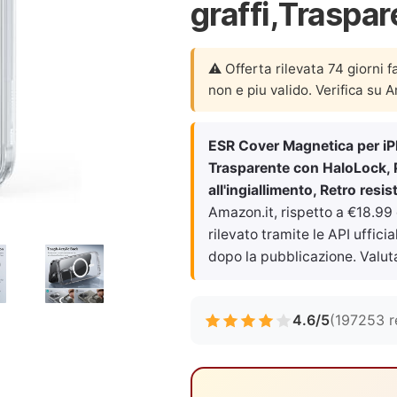
graffi,Traspa
⚠️ Offerta rilevata 74 giorni f
non e piu valido. Verifica su 
ESR Cover Magnetica per iP
Trasparente con HaloLock, Pr
all'ingiallimento, Retro resi
Amazon.it, rispetto a €18.99
rilevato tramite le API uffici
dopo la pubblicazione. Valut
4.6/5
(197253 r