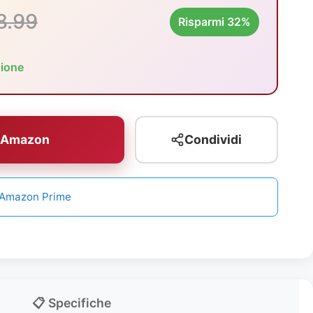
8.99
Risparmi 32%
zione
u Amazon
Condividi
n Amazon Prime
📋 Specifiche