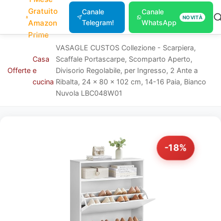
Gratuito
Canale
Canale
NOVITÀ
Amazon
Telegram!
WhatsApp
Prime
VASAGLE CUSTOS Collezione - Scarpiera,
Casa
Scaffale Portascarpe, Scomparto Aperto,
Offerte
e
Divisorio Regolabile, per Ingresso, 2 Ante a
cucina
Ribalta, 24 x 80 x 102 cm, 14-16 Paia, Bianco
Nuvola LBC048W01
-18%