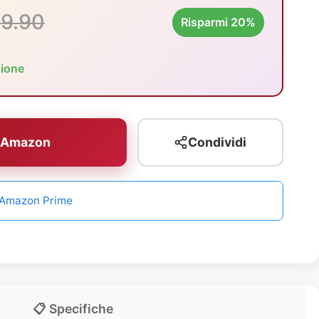
9.90
Risparmi 20%
zione
u Amazon
Condividi
n Amazon Prime
📋 Specifiche