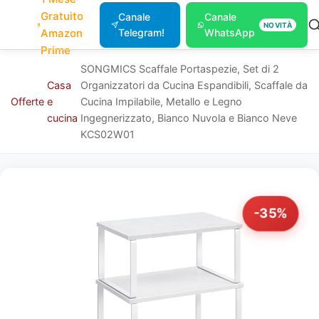
Gratuito
Canale
Canale
NOVITÀ
Amazon
Telegram!
WhatsApp
Prime
SONGMICS Scaffale Portaspezie, Set di 2
Casa
Organizzatori da Cucina Espandibili, Scaffale da
Offerte
e
Cucina Impilabile, Metallo e Legno
cucina
Ingegnerizzato, Bianco Nuvola e Bianco Neve
KCS02W01
-35%