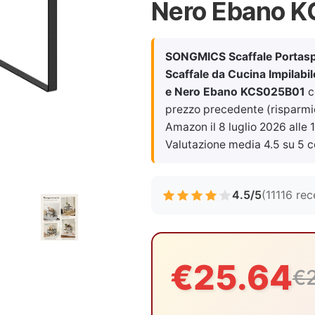
Nero Ebano 
SONGMICS Scaffale Portaspez
Scaffale da Cucina Impilabil
e Nero Ebano KCS025B01
c
prezzo precedente (risparmio 
Amazon il
8 luglio 2026 alle 
Valutazione media 4.5 su 5 c
4.5/5
(11116 rec
€25.64
€