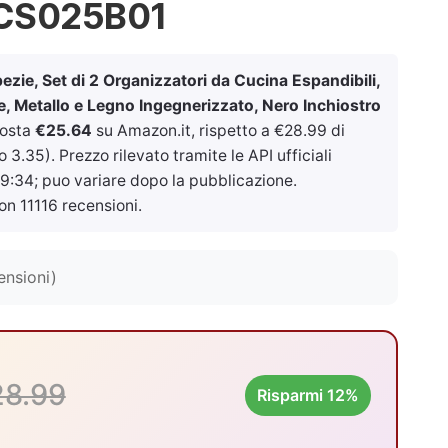
KCS025B01
ie, Set di 2 Organizzatori da Cucina Espandibili,
e, Metallo e Legno Ingegnerizzato, Nero Inchiostro
osta
€25.64
su Amazon.it, rispetto a €28.99 di
3.35). Prezzo rilevato tramite le API ufficiali
19:34
; puo variare dopo la pubblicazione.
on 11116 recensioni.
ensioni)
28.99
Risparmi 12%