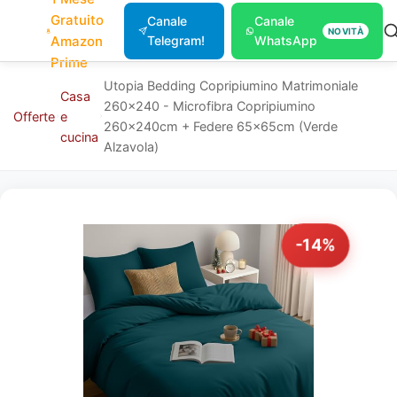
Gratuito
Canale
Canale
NOVITÀ
Amazon
Telegram!
WhatsApp
Prime
Utopia Bedding Copripiumino Matrimoniale
Casa
260x240 - Microfibra Copripiumino
Offerte
e
260x240cm + Federe 65x65cm (Verde
cucina
Alzavola)
-14%