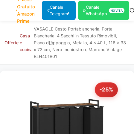
Gratuito
Canale
Canale
NOVITÀ
Amazon
Telegram!
WhatsApp
Prime
VASAGLE Cesto Portabiancheria, Porta
Casa
Biancheria, 4 Sacchi in Tessuto Rimovibili,
Offerte
e
Piano d扐ppoggio, Metallo, 4 x 40 L, 116 x 33
cucina
x 72 cm, Nero Inchiostro e Marrone Vintage
BLH401B01
-25%