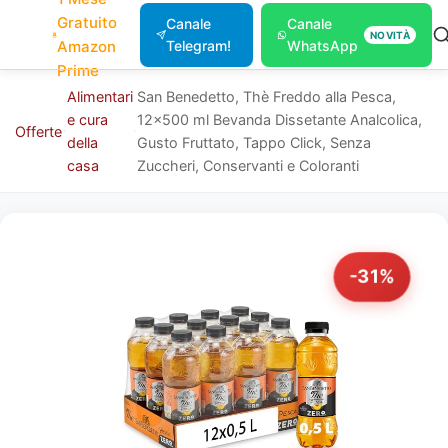
Gratuito
Canale
Canale
NOVITÀ
Amazon
Telegram!
WhatsApp
Prime
Alimentari
San Benedetto, Thè Freddo alla Pesca,
e cura
12x500 ml Bevanda Dissetante Analcolica,
Offerte
della
Gusto Fruttato, Tappo Click, Senza
casa
Zuccheri, Conservanti e Coloranti
-31%