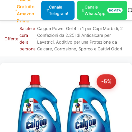
Gratuito
Canale
Canale
NOVITÀ
Amazon
Telegram!
WhatsApp
Prime
Salute e
Calgon Power Gel 4 in 1 per Capi Morbidi, 2
cura
Confezioni da 2.25l di Anticalcare per
Offerte
della
Lavatrici, Additivo per una Protezione da
persona
Calcare, Corrosione, Sporco e Cattivi Odori
-5%