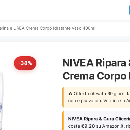
cerina e UREA Crema Corpo Idratante Vaso 400ml
NIVEA Ripara 
-38%
Crema Corpo 
⚠️ Offerta rilevata 69 giorni f
non e piu valido. Verifica su 
NIVEA Ripara & Cura Glicer
costa
€9.20
su Amazon.it, ri