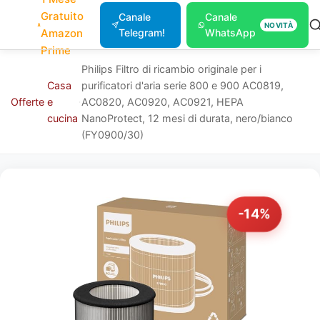
Gratuito
Canale
Canale
NOVITÀ
Amazon
Telegram!
WhatsApp
Prime
Philips Filtro di ricambio originale per i
Casa
purificatori d'aria serie 800 e 900 AC0819,
Offerte
e
AC0820, AC0920, AC0921, HEPA
cucina
NanoProtect, 12 mesi di durata, nero/bianco
(FY0900/30)
-14%