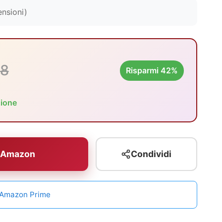
ensioni)
08
Risparmi 42%
zione
u Amazon
Condividi
n Amazon Prime