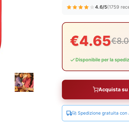
4.6/5
(1759 rec
€4.65
€8.
Disponibile per la spedi
Acquista s
🚀 Spedizione gratuita co