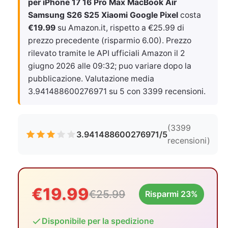
per iPhone 17 16 Pro Max MacBook Air
Samsung S26 S25 Xiaomi Google Pixel
costa
€19.99
su Amazon.it, rispetto a €25.99 di
prezzo precedente (risparmio 6.00). Prezzo
rilevato tramite le API ufficiali Amazon il
2
giugno 2026 alle 09:32
; puo variare dopo la
pubblicazione. Valutazione media
3.941488600276971 su 5 con 3399 recensioni.
(3399
3.941488600276971/5
recensioni)
€19.99
€25.99
Risparmi 23%
Disponibile per la spedizione