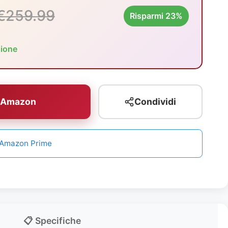
€259.99
Risparmi 23%
zione
u Amazon
Condividi
n Amazon Prime
📋 Specifiche