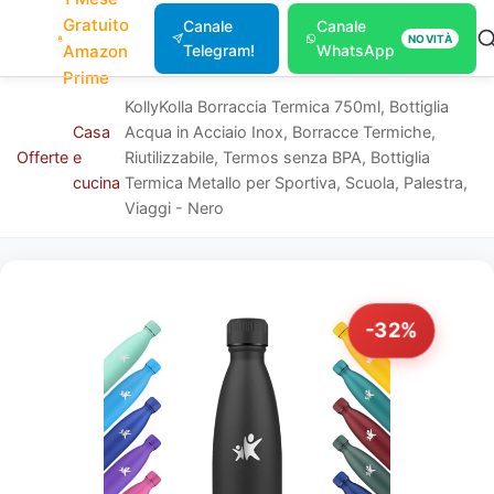
Gratuito
Canale
Canale
NOVITÀ
Amazon
Telegram!
WhatsApp
Prime
KollyKolla Borraccia Termica 750ml, Bottiglia
Casa
Acqua in Acciaio Inox, Borracce Termiche,
Offerte
e
Riutilizzabile, Termos senza BPA, Bottiglia
cucina
Termica Metallo per Sportiva, Scuola, Palestra,
Viaggi - Nero
-32%