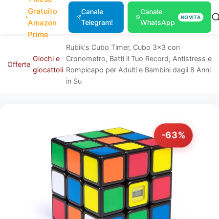
Gratuito
Canale
Canale
NOVITÀ
Amazon
Telegram!
WhatsApp
Prime
Rubik's Cubo Timer, Cubo 3x3 con
Giochi e
Cronometro, Batti il Tuo Record, Antistress e
Offerte
giocattoli
Rompicapo per Adulti e Bambini dagli 8 Anni
in Su
-63%