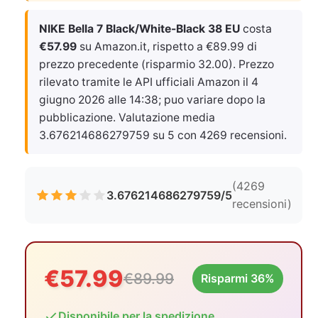
NIKE Bella 7 Black/White-Black 38 EU
costa
€57.99
su Amazon.it, rispetto a €89.99 di
prezzo precedente (risparmio 32.00). Prezzo
rilevato tramite le API ufficiali Amazon il
4
giugno 2026 alle 14:38
; puo variare dopo la
pubblicazione. Valutazione media
3.676214686279759 su 5 con 4269 recensioni.
(4269
3.676214686279759/5
recensioni)
€57.99
€89.99
Risparmi 36%
Disponibile per la spedizione