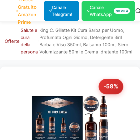
Gratuito
Canale
Canale
NOVITÀ
Amazon
Telegram!
WhatsApp
Prime
Salute e
King C. Gillette Kit Cura Barba per Uomo,
cura
Profumata Ogni Giorno, Detergente 3in1
Offerte
della
Barba e Viso 350ml, Balsamo 100ml, Siero
persona
Volumizzante 50ml e Crema Idratante 100ml
-58%