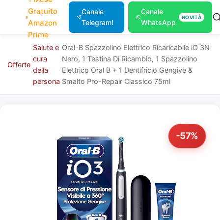
Gratuito
Canale
Canale
NOVITÀ
Amazon
Telegram!
WhatsApp
Prime
Salute e
Oral-B Spazzolino Elettrico Ricaricabile iO 3N
cura
Nero, 1 Testina Di Ricambio, 1 Spazzolino
Offerte
della
Elettrico Oral B + 1 Dentifricio Gengive &
persona
Smalto Pro-Repair Classico 75ml
-57%