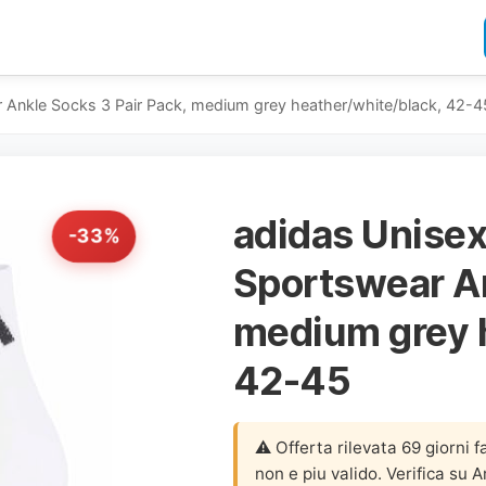
 Ankle Socks 3 Pair Pack, medium grey heather/white/black, 42-4
adidas Unisex
-33%
Sportswear An
medium grey 
42-45
⚠️ Offerta rilevata 69 giorni f
non e piu valido. Verifica su 