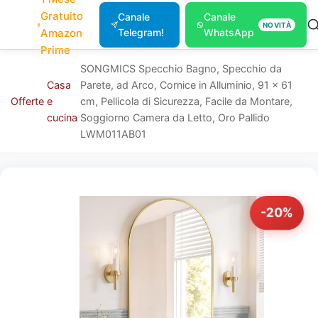
Gratuito
Canale
Canale
NOVITÀ
Amazon
Telegram!
WhatsApp
Prime
SONGMICS Specchio Bagno, Specchio da
Casa
Parete, ad Arco, Cornice in Alluminio, 91 x 61
Offerte
e
cm, Pellicola di Sicurezza, Facile da Montare,
cucina
Soggiorno Camera da Letto, Oro Pallido
LWM011AB01
-20%