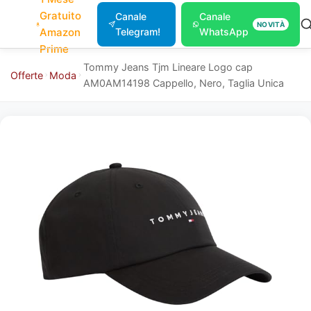
Gratuito
Canale
Canale
NOVITÀ
Amazon
Telegram!
WhatsApp
Prime
Tommy Jeans Tjm Lineare Logo cap
Offerte
Moda
AM0AM14198 Cappello, Nero, Taglia Unica