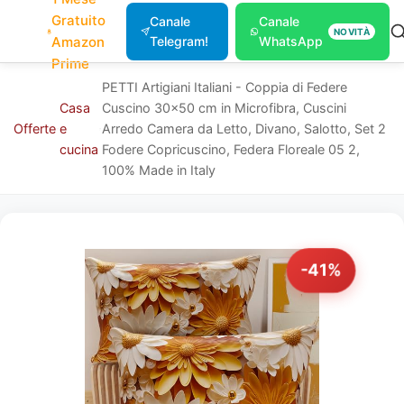
Gratuito
Canale
Canale
NOVITÀ
Amazon
Telegram!
WhatsApp
Prime
PETTI Artigiani Italiani - Coppia di Federe
Casa
Cuscino 30x50 cm in Microfibra, Cuscini
Offerte
e
Arredo Camera da Letto, Divano, Salotto, Set 2
cucina
Fodere Copricuscino, Federa Floreale 05 2,
100% Made in Italy
-41%