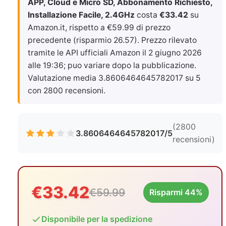
APP, Cloud e Micro SD, Abbonamento Richiesto,
Installazione Facile, 2.4GHz
costa
€33.42
su
Amazon.it, rispetto a €59.99 di prezzo
precedente (risparmio 26.57). Prezzo rilevato
tramite le API ufficiali Amazon il
2 giugno 2026
alle 19:36
; puo variare dopo la pubblicazione.
Valutazione media 3.8606464645782017 su 5
con 2800 recensioni.
(2800
3.8606464645782017/5
recensioni)
€33.42
€59.99
Risparmi 44%
Disponibile per la spedizione