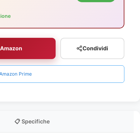
zione
u Amazon
Condividi
n Amazon Prime
📋 Specifiche