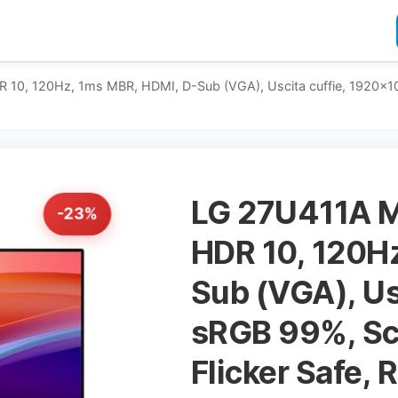
R 10, 120Hz, 1ms MBR, HDMI, D-Sub (VGA), Uscita cuffie, 1920x108
LG 27U411A Mo
-23%
HDR 10, 120H
Sub (VGA), Us
sRGB 99%, Sch
Flicker Safe,