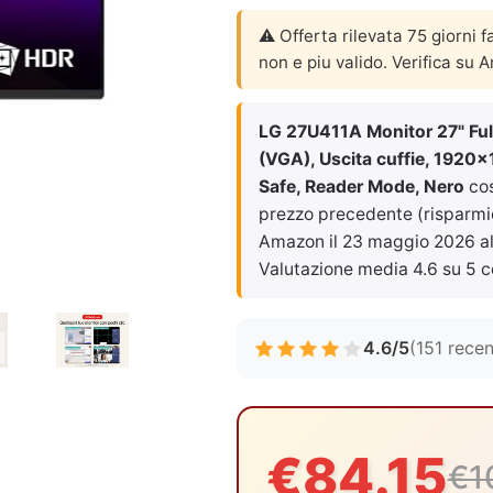
⚠️ Offerta rilevata 75 giorni f
non e piu valido. Verifica su 
LG 27U411A Monitor 27" Ful
(VGA), Uscita cuffie, 1920x
Safe, Reader Mode, Nero
co
prezzo precedente (risparmio 
Amazon il
23 maggio 2026 al
Valutazione media 4.6 su 5 c
4.6/5
(151 recen
€84.15
€1