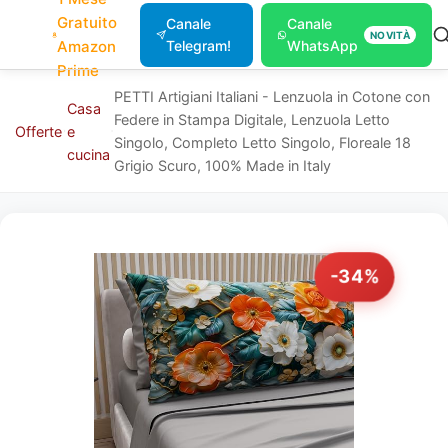
Gratuito
Canale
Canale
NOVITÀ
Amazon
Telegram!
WhatsApp
Prime
PETTI Artigiani Italiani - Lenzuola in Cotone con
Casa
Federe in Stampa Digitale, Lenzuola Letto
Offerte
e
Singolo, Completo Letto Singolo, Floreale 18
cucina
Grigio Scuro, 100% Made in Italy
-34%