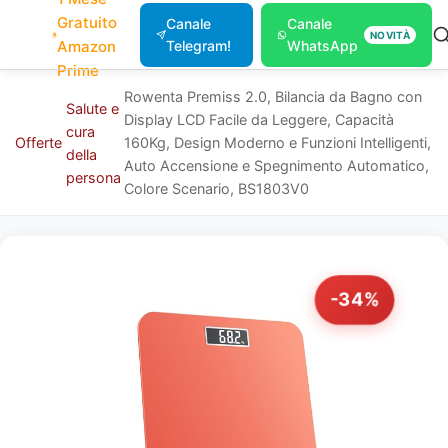
Gratuito
Canale
Canale
NOVITÀ
Amazon
Telegram!
WhatsApp
Prime
Rowenta Premiss 2.0, Bilancia da Bagno con
Salute e
Display LCD Facile da Leggere, Capacità
cura
Offerte
160Kg, Design Moderno e Funzioni Intelligenti,
della
Auto Accensione e Spegnimento Automatico,
persona
Colore Scenario, BS1803V0
-34%