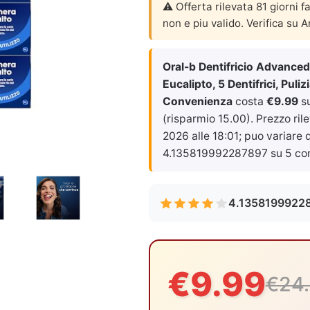
⚠️ Offerta rilevata 81 giorni f
non e piu valido. Verifica su 
Oral-b Dentifricio Advanced
Eucalipto, 5 Dentifrici, Pul
Convenienza
costa
€9.99
su
(risparmio 15.00). Prezzo rile
2026 alle 18:01
; puo variare
4.135819992287897 su 5 con
4.1358199922
€9.99
€24