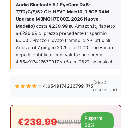
Audio Bluetooth 5,1 EyeCare DVB-
T/T2/C/S/S2 CI+ HEVC Main10, 1.5GB RAM
Upgrade (43MQH7000Z, 2026 Nuovo
Modello)
costa
€239.99
su Amazon.it, rispetto
a €299.99 di prezzo precedente (risparmio
60.00). Prezzo rilevato tramite le API ufficiali
Amazon il
2 giugno 2026 alle 11:00
; puo variare
dopo la pubblicazione. Valutazione media
4.654917422679917 su 5 con 2822 recensioni.
(2822
4.654917422679917/5
recensioni)
Risparmi
€239.99
€299.99
20%