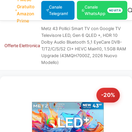
Gratuito
Canale
Canale
NOVITÀ
Amazon
Telegram!
WhatsApp
Prime
Metz 43 Pollici Smart TV con Google TV
Televisore LED, Gen 6 QLED +, HDR 10
Dolby Audio Bluetooth 5,1 EyeCare DVB-
Offerte
Elettronica
T/T2/C/S/S2 CI+ HEVC Main10, 1.5GB RAM
Upgrade (43MQH7000Z, 2026 Nuovo
Modello)
-20%