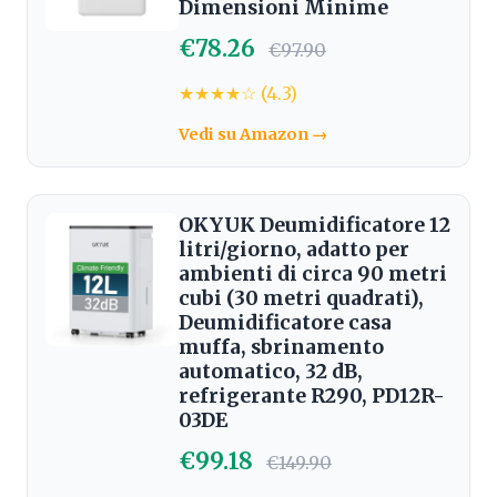
Dimensioni Minime
€78.26
€97.90
★★★★☆ (4.3)
Vedi su Amazon →
OKYUK Deumidificatore 12
litri/giorno, adatto per
ambienti di circa 90 metri
cubi (30 metri quadrati),
Deumidificatore casa
muffa, sbrinamento
automatico, 32 dB,
refrigerante R290, PD12R-
03DE
€99.18
€149.90