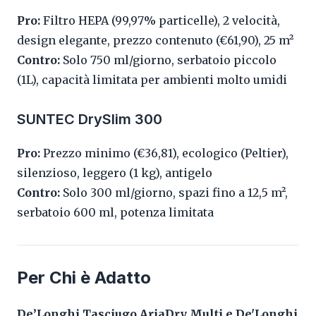
Pro:
Filtro HEPA (99,97% particelle), 2 velocità,
design elegante, prezzo contenuto (€61,90), 25 m²
Contro:
Solo 750 ml/giorno, serbatoio piccolo
(1L), capacità limitata per ambienti molto umidi
SUNTEC DrySlim 300
Pro:
Prezzo minimo (€36,81), ecologico (Peltier),
silenzioso, leggero (1 kg), antigelo
Contro:
Solo 300 ml/giorno, spazi fino a 12,5 m²,
serbatoio 600 ml, potenza limitata
Per Chi è Adatto
De’Longhi Tasciugo AriaDry Multi e De'Longhi