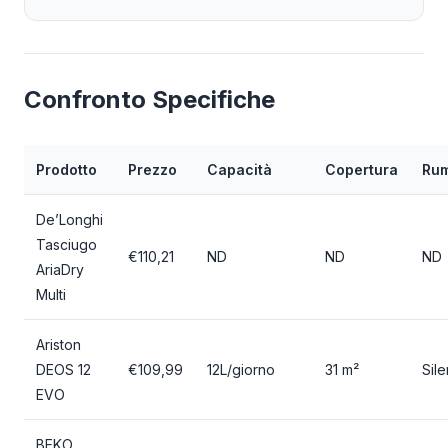
Confronto Specifiche
Prodotto
Prezzo
Capacità
Copertura
Ru
De’Longhi
Tasciugo
€110,21
ND
ND
ND
AriaDry
Multi
Ariston
DEOS 12
€109,99
12L/giorno
31 m²
Sil
EVO
BEKO