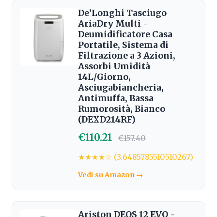
De’Longhi Tasciugo
AriaDry Multi -
Deumidificatore Casa
Portatile, Sistema di
Filtrazione a 3 Azioni,
Assorbi Umidità
14L/Giorno,
Asciugabiancheria,
Antimuffa, Bassa
Rumorosità, Bianco
(DEXD214RF)
€110.21
€157.40
★★★★☆ (3.6485785510510267)
Vedi su Amazon →
Ariston DEOS 12 EVO -