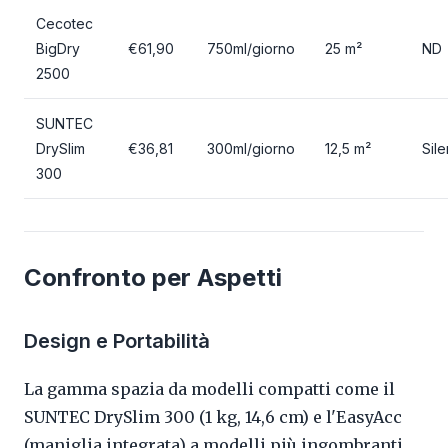
Cecotec
BigDry
€61,90
750ml/giorno
25 m²
ND
2500
SUNTEC
DrySlim
€36,81
300ml/giorno
12,5 m²
Sil
300
Confronto per Aspetti
Design e Portabilità
La gamma spazia da modelli compatti come il
SUNTEC DrySlim 300 (1 kg, 14,6 cm) e l'EasyAcc
(maniglia integrata) a modelli più ingombranti