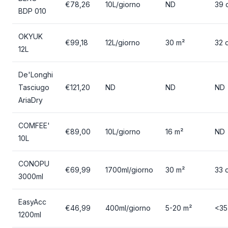
€78,26
10L/giorno
ND
39 
BDP 010
OKYUK
€99,18
12L/giorno
30 m²
32 
12L
De'Longhi
Tasciugo
€121,20
ND
ND
ND
AriaDry
COMFEE'
€89,00
10L/giorno
16 m²
ND
10L
CONOPU
€69,99
1700ml/giorno
30 m²
33 
3000ml
EasyAcc
€46,99
400ml/giorno
5-20 m²
<35
1200ml