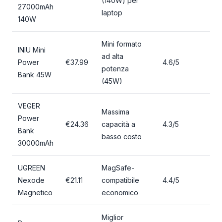
(140W) per
27000mAh
laptop
140W
Mini formato
INIU Mini
ad alta
Power
€37.99
4.6/5
potenza
Bank 45W
(45W)
VEGER
Massima
Power
€24.36
capacità a
4.3/5
Bank
basso costo
30000mAh
UGREEN
MagSafe-
Nexode
€21.11
compatibile
4.4/5
Magnetico
economico
Miglior