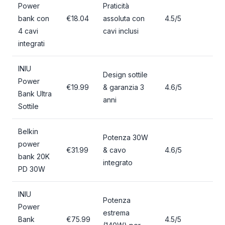
Power
Praticità
bank con
€18.04
assoluta con
4.5/5
4 cavi
cavi inclusi
integrati
INIU
Design sottile
Power
€19.99
& garanzia 3
4.6/5
Bank Ultra
anni
Sottile
Belkin
Potenza 30W
power
€31.99
& cavo
4.6/5
bank 20K
integrato
PD 30W
INIU
Potenza
Power
estrema
Bank
€75.99
4.5/5