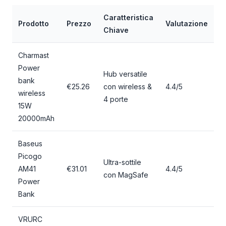
Caratteristica
Prodotto
Prezzo
Valutazione
Chiave
Charmast
Power
Hub versatile
bank
€25.26
con wireless &
4.4/5
wireless
4 porte
15W
20000mAh
Baseus
Picogo
Ultra-sottile
AM41
€31.01
4.4/5
con MagSafe
Power
Bank
VRURC