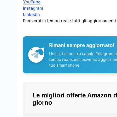
YouTube
Instagram
LinkedIn
Riceverai in tempo reale tutti gli aggiornament
Rimani sempre aggiornato!
Unisciti al nostro canale Telegram pe
tempo reale, esclusive ed aggiorna
tuo smartphone.