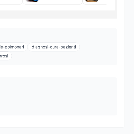
tie-polmonari
diagnosi-cura-pazienti
brosi