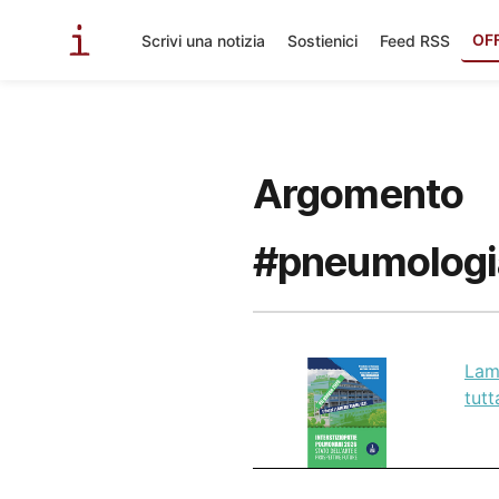
OF
Scrivi una notizia
Sostienici
Feed RSS
Argomento
#pneumologi
Lame
tutt