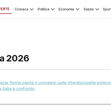
FERTE
Cronaca
Politica
Economia
Salute
Spor
a 2026
zia Terme ospita il convegno sulle interstiziopatie polmonar
a Italia a confronto