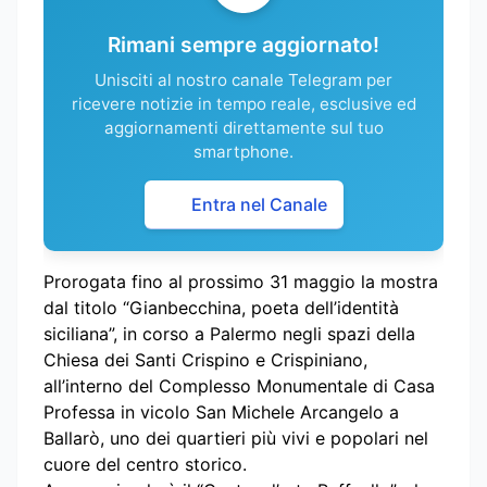
Rimani sempre aggiornato!
Unisciti al nostro canale Telegram per
ricevere notizie in tempo reale, esclusive ed
aggiornamenti direttamente sul tuo
smartphone.
Entra nel Canale
Prorogata fino al prossimo 31 maggio la mostra
dal titolo “Gianbecchina, poeta dell’identità
siciliana”, in corso a Palermo negli spazi della
Chiesa dei Santi Crispino e Crispiniano,
all’interno del Complesso Monumentale di Casa
Professa in vicolo San Michele Arcangelo a
Ballarò, uno dei quartieri più vivi e popolari nel
cuore del centro storico.