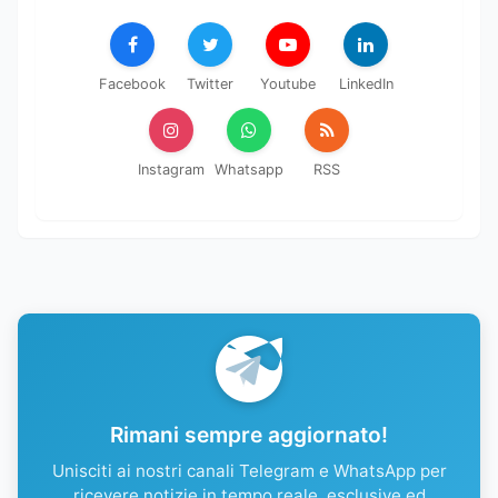
Facebook
Twitter
Youtube
LinkedIn
Instagram
Whatsapp
RSS
Rimani sempre aggiornato!
Unisciti ai nostri canali Telegram e WhatsApp per
ricevere notizie in tempo reale, esclusive ed