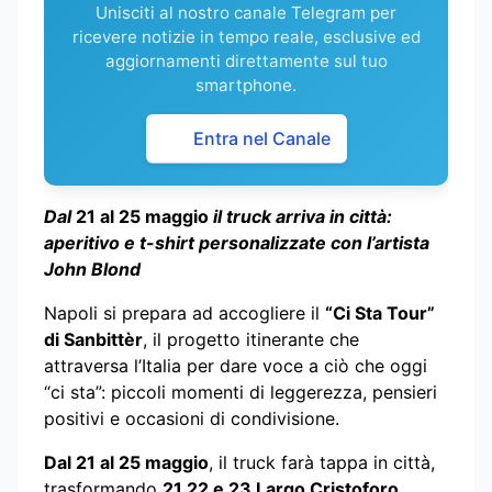
Unisciti al nostro canale Telegram per
ricevere notizie in tempo reale, esclusive ed
aggiornamenti direttamente sul tuo
smartphone.
Entra nel Canale
Dal
21 al 25 maggio
il truck arriva in città:
aperitivo e t-shirt personalizzate con l’artista
John Blond
Napoli si prepara ad accogliere il
“Ci Sta Tour”
di Sanbittèr
, il progetto itinerante che
attraversa l’Italia per dare voce a ciò che oggi
“ci sta”: piccoli momenti di leggerezza, pensieri
positivi e occasioni di condivisione.
Dal 21 al 25 maggio
, il truck farà tappa in città,
trasformando
21,22 e 23 Largo Cristoforo