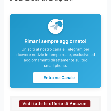
Rimani sempre aggiornato!
Unisciti al nostro canale Telegram per
ricevere notizie in tempo reale, esclusive ed
aggiornamenti direttamente sul tuo
smartphone.
Entra nel Canale