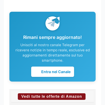
Rimani sempre aggiornato!
Unisciti al nostro canale Telegram per
ricevere notizie in tempo reale, esclusive ed
aggiornamenti direttamente sul tuo
smartphone.
Entra nel Canale