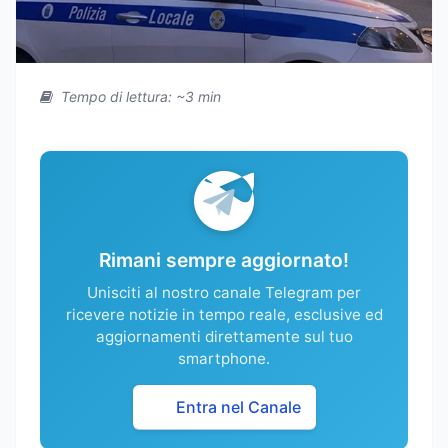
Tempo di lettura: ~3 min
Rimani sempre aggiornato!
Unisciti al nostro canale Telegram per
ricevere notizie in tempo reale, esclusive ed
aggiornamenti direttamente sul tuo
smartphone.
Entra nel Canale