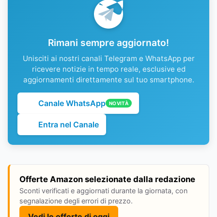
Rimani sempre aggiornato!
Unisciti ai nostri canali Telegram e WhatsApp per
ricevere notizie in tempo reale, esclusive ed
aggiornamenti direttamente sul tuo smartphone.
Canale WhatsApp
NOVITÀ
Entra nel Canale
Offerte Amazon selezionate dalla redazione
Sconti verificati e aggiornati durante la giornata, con
segnalazione degli errori di prezzo.
Vedi le offerte di oggi