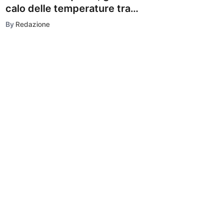
calo delle temperature tra
Centro e Nord
By
Redazione