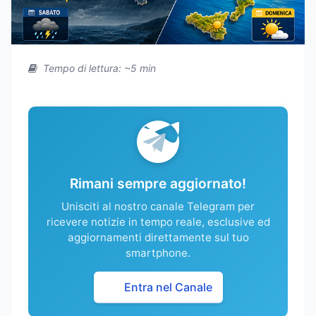
Tempo di lettura: ~5 min
Rimani sempre aggiornato!
Unisciti al nostro canale Telegram per
ricevere notizie in tempo reale, esclusive ed
aggiornamenti direttamente sul tuo
smartphone.
Entra nel Canale