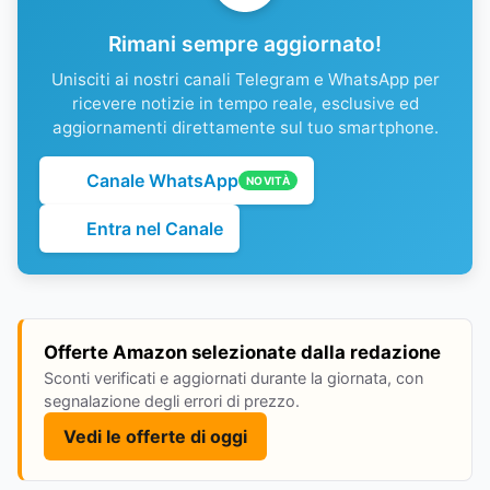
Rimani sempre aggiornato!
Unisciti ai nostri canali Telegram e WhatsApp per
ricevere notizie in tempo reale, esclusive ed
aggiornamenti direttamente sul tuo smartphone.
Canale WhatsApp
NOVITÀ
Entra nel Canale
Offerte Amazon selezionate dalla redazione
Sconti verificati e aggiornati durante la giornata, con
segnalazione degli errori di prezzo.
Vedi le offerte di oggi