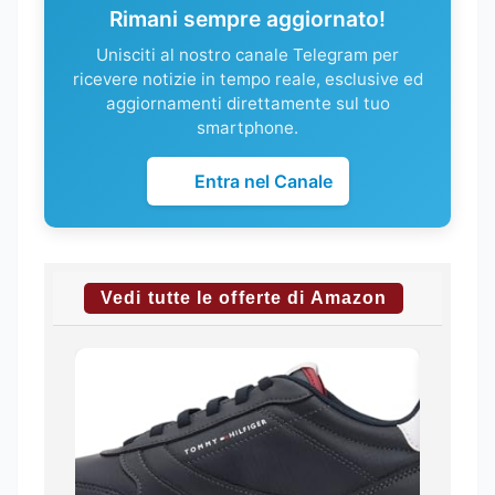
Rimani sempre aggiornato!
Unisciti al nostro canale Telegram per
ricevere notizie in tempo reale, esclusive ed
aggiornamenti direttamente sul tuo
smartphone.
Entra nel Canale