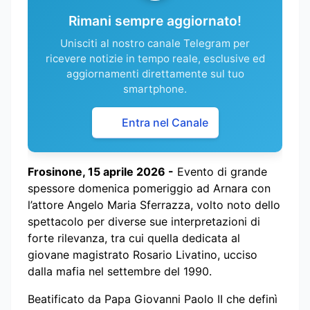
Rimani sempre aggiornato!
Unisciti al nostro canale Telegram per
ricevere notizie in tempo reale, esclusive ed
aggiornamenti direttamente sul tuo
smartphone.
Entra nel Canale
Frosinone, 15 aprile 2026 -
Evento di grande
spessore domenica pomeriggio ad Arnara con
l’attore Angelo Maria Sferrazza, volto noto dello
spettacolo per diverse sue interpretazioni di
forte rilevanza, tra cui quella dedicata al
giovane magistrato Rosario Livatino, ucciso
dalla mafia nel settembre del 1990.
Beatificato da Papa Giovanni Paolo II che definì