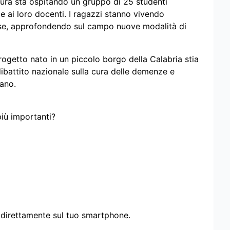
tura sta ospitando un gruppo di 25 studenti
me ai loro docenti. I ragazzi stanno vivendo
ese, approfondendo sul campo nuove modalità di
getto nato in un piccolo borgo della Calabria stia
ibattito nazionale sulla cura delle demenze e
iano.
più importanti?
i direttamente sul tuo smartphone.