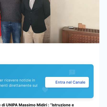
r ricevere notizie in
Entra nel Canale
menti direttamente sul
re di UNIPA Massimo Midiri : “Istruzione e