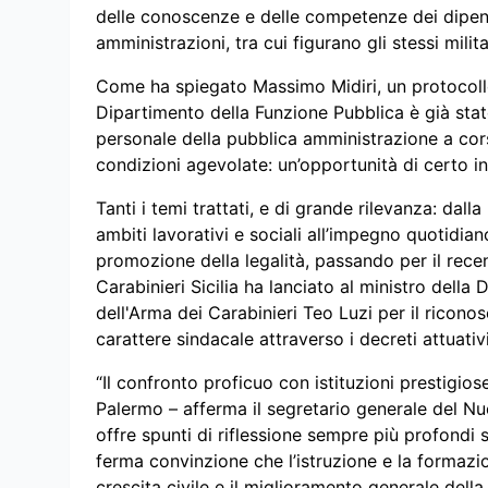
delle conoscenze e delle competenze dei dipend
amministrazioni, tra cui figurano gli stessi milita
Come ha spiegato Massimo Midiri, un protocollo d
Dipartimento della Funzione Pubblica è già stato s
personale della pubblica amministrazione a cors
condizioni agevolate: un’opportunità di certo int
Tanti i temi trattati, e di grande rilevanza: dalla
ambiti lavorativi e sociali all’impegno quotidiano
promozione della legalità, passando per il rec
Carabinieri Sicilia ha lanciato al ministro dell
dell'Arma dei Carabinieri Teo Luzi per il ricono
carattere sindacale attraverso i decreti attuativi
“Il confronto proficuo con istituzioni prestigios
Palermo – afferma il segretario generale del Nu
offre spunti di riflessione sempre più profondi 
ferma convinzione che l’istruzione e la formazi
crescita civile e il miglioramento generale della q