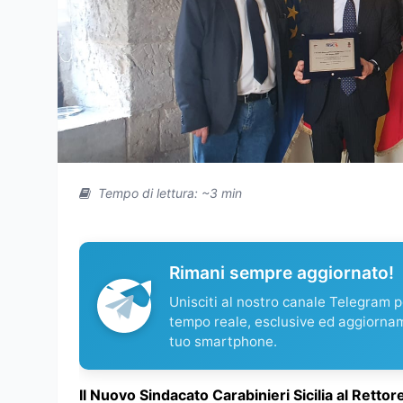
Tempo di lettura: ~3 min
Rimani sempre aggiornato!
Unisciti al nostro canale Telegram pe
tempo reale, esclusive ed aggiorna
tuo smartphone.
Il Nuovo Sindacato Carabinieri Sicilia al Retto