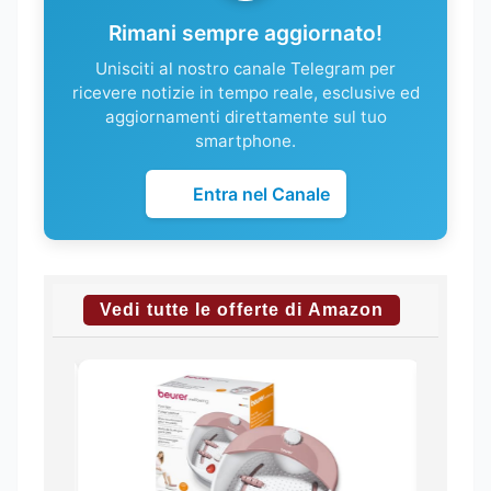
Rimani sempre aggiornato!
Unisciti al nostro canale Telegram per
ricevere notizie in tempo reale, esclusive ed
aggiornamenti direttamente sul tuo
smartphone.
Entra nel Canale