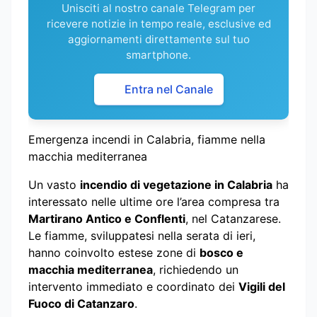
Unisciti al nostro canale Telegram per
ricevere notizie in tempo reale, esclusive ed
aggiornamenti direttamente sul tuo
smartphone.
Entra nel Canale
Emergenza incendi in Calabria, fiamme nella
macchia mediterranea
Un vasto
incendio di vegetazione in Calabria
ha
interessato nelle ultime ore l’area compresa tra
Martirano Antico e Conflenti
, nel Catanzarese.
Le fiamme, sviluppatesi nella serata di ieri,
hanno coinvolto estese zone di
bosco e
macchia mediterranea
, richiedendo un
intervento immediato e coordinato dei
Vigili del
Fuoco di Catanzaro
.